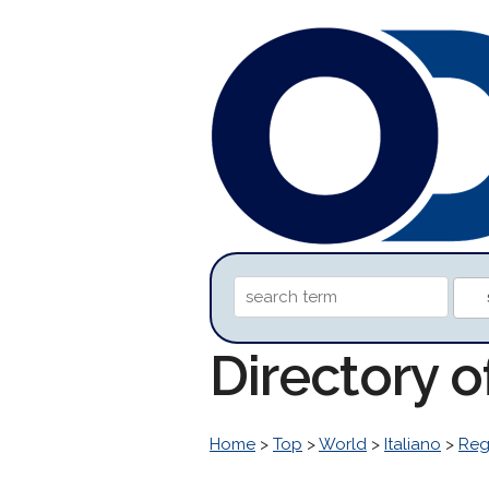
Directory 
Home
>
Top
>
World
>
Italiano
>
Reg