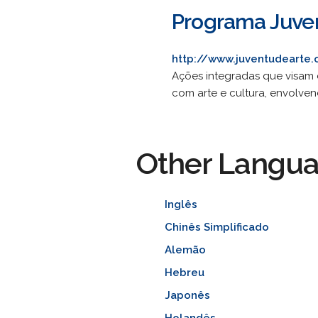
Programa Juve
http://www.juventudearte.
Ações integradas que visam c
com arte e cultura, envolvend
Other Langu
Inglês
Chinês Simplificado
Alemão
Hebreu
Japonês