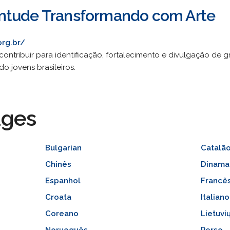
ntude Transformando com Arte
org.br/
ontribuir para identificação, fortalecimento e divulgação de g
o jovens brasileiros.
ages
Bulgarian
Catalã
Chinês
Dinama
Espanhol
Francê
Croata
Italiano
Coreano
Lietuvi