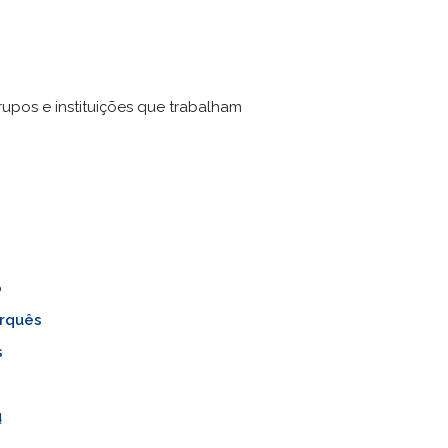
rupos e instituições que trabalham
o
rquês
s
ų