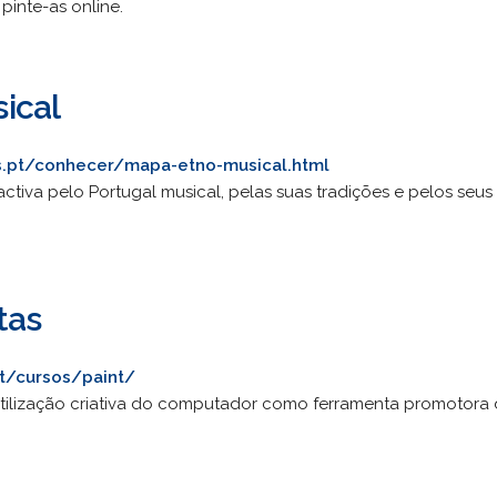
 pinte-as online.
ical
es.pt/conhecer/mapa-etno-musical.html
ctiva pelo Portugal musical, pelas suas tradições e pelos seu
tas
t/cursos/paint/
utilização criativa do computador como ferramenta promotora d