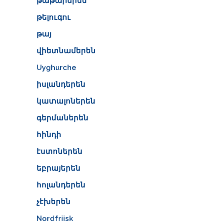
թաթարերեն
թելուգու
թայ
վիետնամերեն
Uyghurche
իսլանդերեն
կատալոներեն
գերմաներեն
հինդի
էստոներեն
եբրայերեն
հոլանդերեն
չէխերեն
Nordfriisk