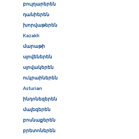
բուլղարերեն
դանիերեն
խորվաթերեն
Kazakh
մարաթի
սլովեներեն
սլովակերեն
ուկրաիներեն
Asturian
ինդոնեզերեն
մալեզերեն
բոսնաքերեն
բրետոներեն