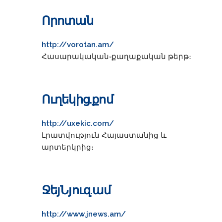
Որոտան
http://vorotan.am/
Հասարակական֊քաղաքական թերթ։
Ուղեկից.քոմ
http://uxekic.com/
Լրատվություն Հայաստանից և
արտերկրից։
ՋեյՆյուզ.ամ
http://www.jnews.am/