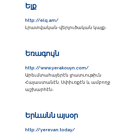
Ելք
http://elq.am/
Լրատվական-վերլուծական կայք։
Եռագույն
http://www.yerakouyn.com/
Արեւմտահայերէն լրատւութիւն
Հայաստանէն, Սփիւռքէն և ամբողջ
աշխարհէն։
Երևանն այսօր
http://yerevan.today/