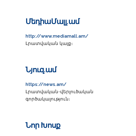
ՄեդիաՄալլ.ամ
http://www.mediamall.am/
Լրատվական կայք։
Նյուզ.ամ
https://news.am/
Լրատվական-վերլուծական
գործակալություն։
Նոր Խոսք