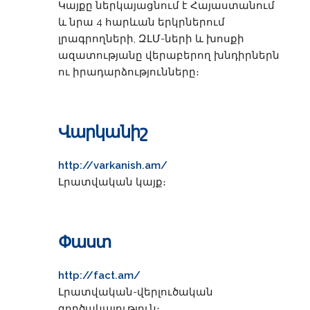
Կայքը ներկայացնում է Հայաստանում
և նրա 4 հարևան երկրներում
լրագրողների, ԶԼՄ-ների և խոսքի
ազատությանը վերաբերող խնդիրներն
ու իրադարձությունները։
Վարկանիշ
http://varkanish.am/
Լրատվական կայք։
Փաստ
http://fact.am/
Լրատվական-վերլուծական
գործակալություն։