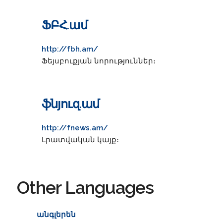
ՖԲՀ.ամ
http://fbh.am/
Ֆեյսբուքյան նորություններ։
ֆնյուզ.ամ
http://fnews.am/
Լրատվական կայք։
Other Languages
անգլերեն