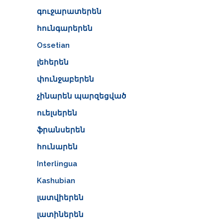
գուջարատերեն
հունգարերեն
Ossetian
լեհերեն
փունջաբերեն
չինարեն պարզեցված
ուելսերեն
ֆրանսերեն
հունարեն
Interlingua
Kashubian
լատվիերեն
լատիներեն