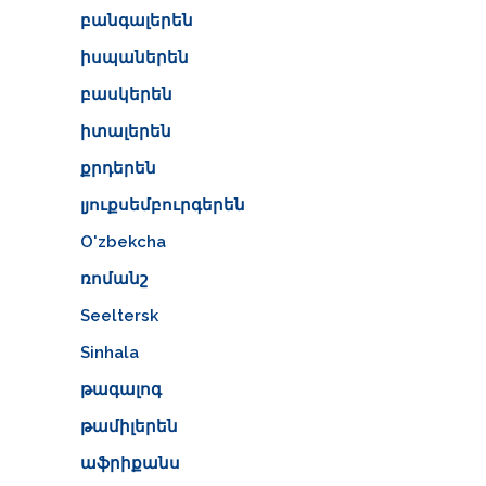
բանգալերեն
իսպաներեն
բասկերեն
իտալերեն
քրդերեն
լյուքսեմբուրգերեն
O'zbekcha
ռոմանշ
Seeltersk
Sinhala
թագալոգ
թամիլերեն
աֆրիքանս