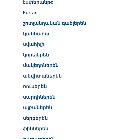
էսփերանթօ
Furlan
շոտլանդական գաելերեն
կաննադա
սվահիլի
կորեյերեն
մակեդոներեն
ակվիտաներեն
ռուսերեն
սարդիներեն
ալբաներեն
սերբերեն
ֆիններեն