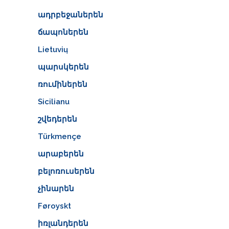
ադրբեջաներեն
ճապոներեն
Lietuvių
պարսկերեն
ռումիներեն
Sicilianu
շվեդերեն
Türkmençe
արաբերեն
բելոռուսերեն
չինարեն
Føroyskt
իռլանդերեն