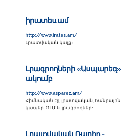
իրատես.ամ
http://www.irates.am/
Լրատվական կայք։
Լրագրողների «Ասպարեզ»
ակումբ
http://www.asparez.am/
Հիմնական էջ, լրատվական, հանրային
կապեր, ԶԼՄ և լրագրողներ։
Լրատվական Ռադիո -