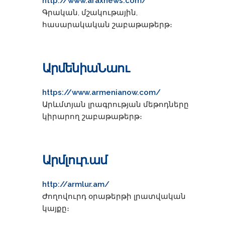
http://www.araxnews.com/
Գրական, մշակութային,
հասարակական շաբաթաթերթ։
ԱրմենիաՆաու
https://www.armenianow.com/
Արևմտյան լրագրության մեթոդները
կիրարող շաբաթաթերթ։
Արմլուր.ամ
http://armlur.am/
Ժողովուրդ օրաթերթի լրատվական
կայքը։