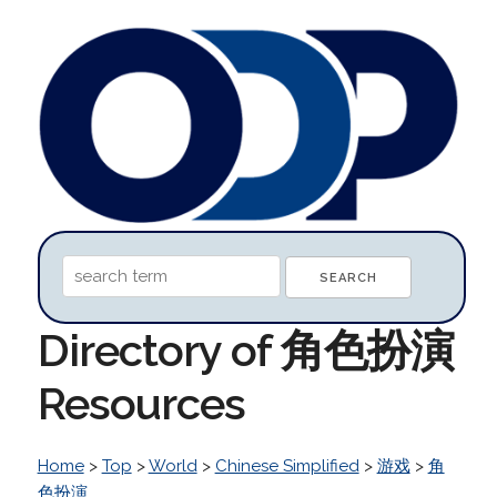
Directory of 角色扮演
Resources
Home
>
Top
>
World
>
Chinese Simplified
>
游戏
>
角
色扮演