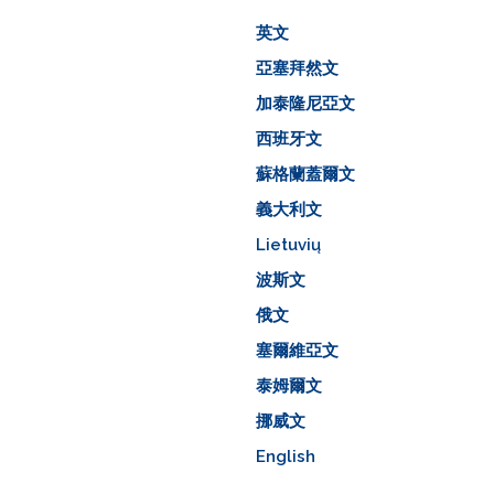
英文
亞塞拜然文
加泰隆尼亞文
西班牙文
蘇格蘭蓋爾文
義大利文
Lietuvių
波斯文
俄文
塞爾維亞文
泰姆爾文
挪威文
English