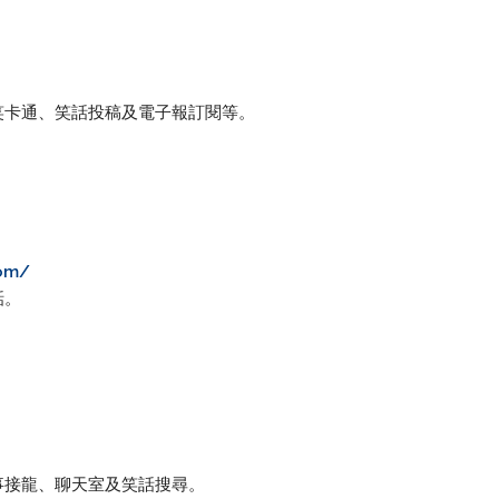
笑卡通、笑話投稿及電子報訂閱等。
com/
話。
事接龍、聊天室及笑話搜尋。