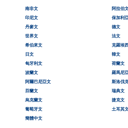
南非文
阿拉伯
印尼文
保加利
丹麥文
德文
世界文
法文
希伯來文
克羅埃
日文
韓文
匈牙利文
荷蘭文
波蘭文
羅馬尼
阿爾巴尼亞文
斯洛伐
芬蘭文
瑞典文
烏克蘭文
捷克文
葡萄牙文
土耳其
簡體中文