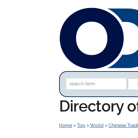
Directory 
Home
>
Top
>
World
>
Chinese Tradi