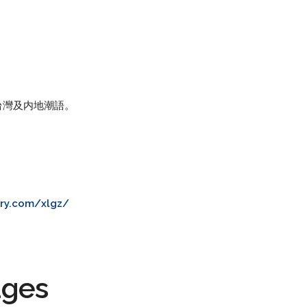
台灣及内地潮語。
ory.com/xlgz/
ages