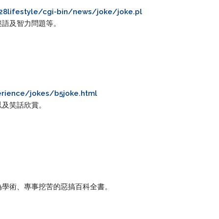
8lifestyle/cgi-bin/news/joke/joke.pl
謎語及智力問題等。
erience/jokes/b5joke.html
以及笑話欣賞。
偽學術、專事挖苦的惡搞百科全書。