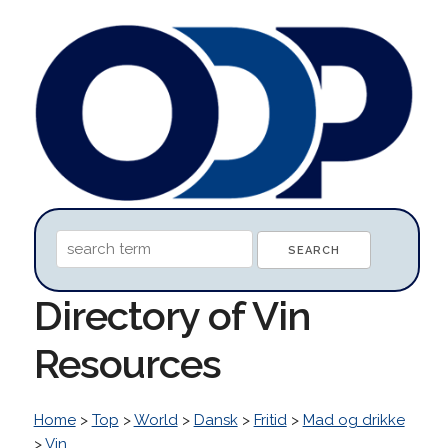
Directory of Vin
Resources
Home
>
Top
>
World
>
Dansk
>
Fritid
>
Mad og drikke
>
Vin