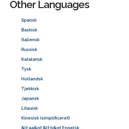
Other Languages
Spansk
Baskisk
Italiensk
Russisk
Katalansk
Tysk
Hollandsk
Tjekkisk
Japansk
Litauisk
Kinesisk (simplificeret)
&lt;aa&gt;&lt;b&gt;Engelsk