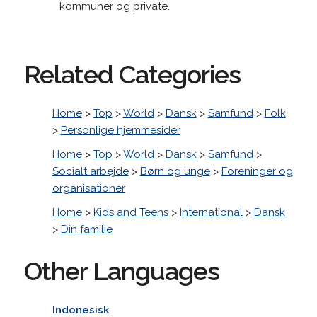
kommuner og private.
Related Categories
Home
>
Top
>
World
>
Dansk
>
Samfund
>
Folk
>
Personlige hjemmesider
Home
>
Top
>
World
>
Dansk
>
Samfund
>
Socialt arbejde
>
Børn og unge
>
Foreninger og
organisationer
Home
>
Kids and Teens
>
International
>
Dansk
>
Din familie
Other Languages
Indonesisk