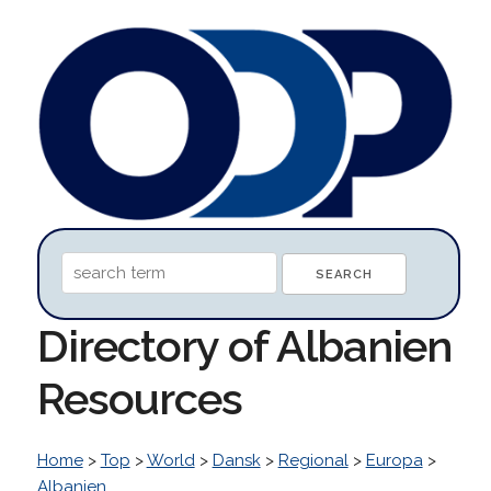
Directory of Albanien
Resources
Home
>
Top
>
World
>
Dansk
>
Regional
>
Europa
>
Albanien