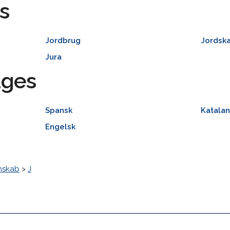
s
Jordbrug
Jordsk
Jura
ages
Spansk
Katalan
Engelsk
nskab
>
J