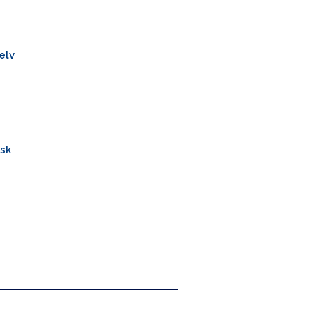
ælv
sk