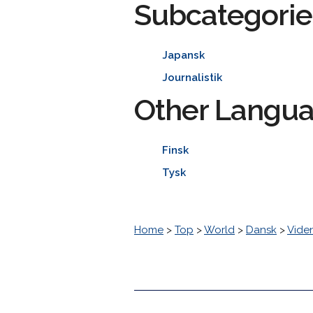
Subcategorie
Japansk
Journalistik
Other Langu
Finsk
Tysk
Home
>
Top
>
World
>
Dansk
>
Vide