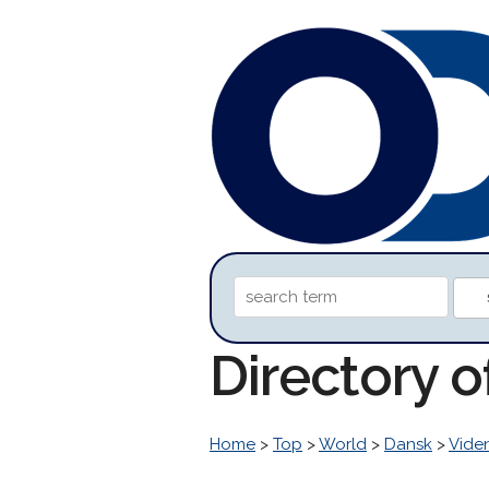
Directory 
Home
>
Top
>
World
>
Dansk
>
Vide