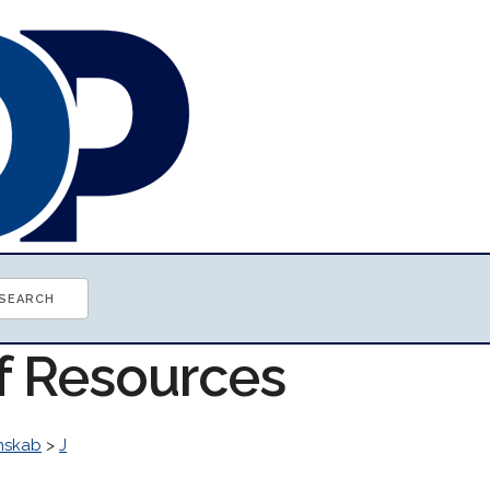
of Resources
nskab
>
J