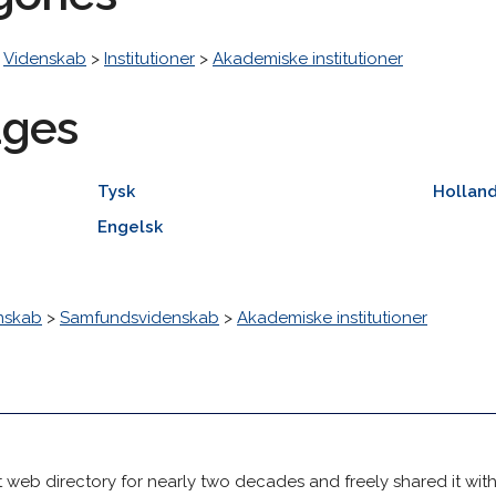
>
Videnskab
>
Institutioner
>
Akademiske institutioner
ages
Tysk
Hollan
Engelsk
nskab
>
Samfundsvidenskab
>
Akademiske institutioner
 web directory for nearly two decades and freely shared it wit