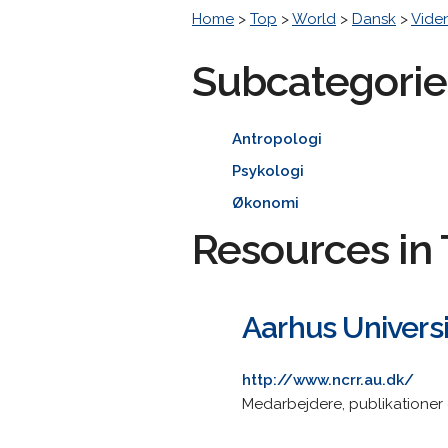
Home
>
Top
>
World
>
Dansk
>
Vide
Subcategorie
Antropologi
Psykologi
Økonomi
Resources in 
Aarhus Universi
http://www.ncrr.au.dk/
Medarbejdere, publikationer 