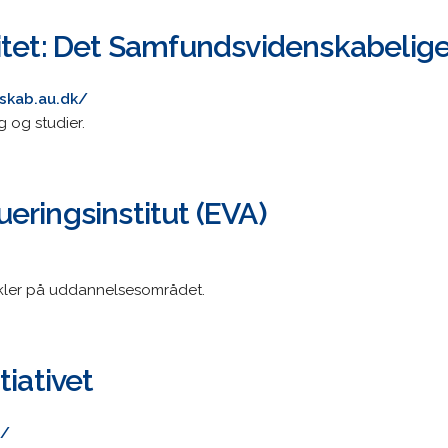
itet: Det Samfundsvidenskabelige
skab.au.dk/
 og studier.
eringsinstitut (EVA)
ikler på uddannelsesområdet.
tiativet
k/