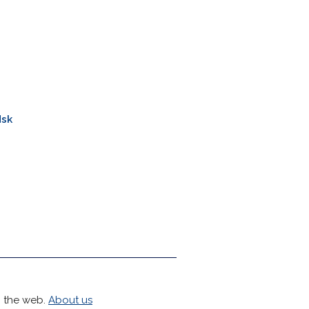
dsk
h the web.
About us