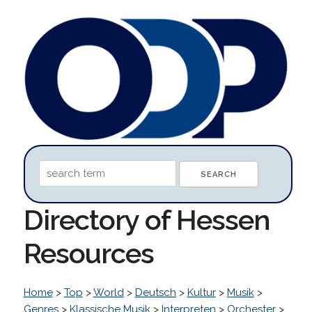
Directory of Hessen
Resources
Home
>
Top
>
World
>
Deutsch
>
Kultur
>
Musik
>
Genres
>
Klassische Musik
>
Interpreten
>
Orchester
>