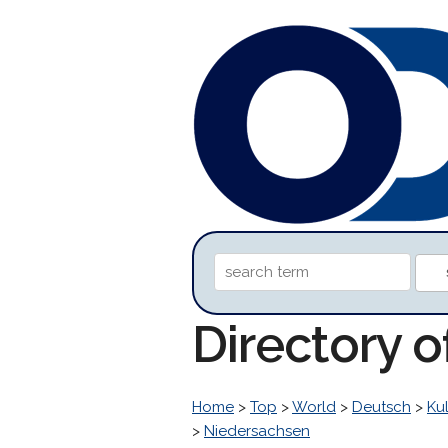
Directory 
Home
>
Top
>
World
>
Deutsch
>
Kul
>
Niedersachsen