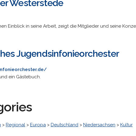
er Westerstede
en Einblick in seine Arbeit, zeigt die Mitglieder und seine Konzer
hes Jugendsinfonieorchester
nfonieorchester.de/
 und ein Gästebuch.
gories
h
>
Regional
>
Europa
>
Deutschland
>
Niedersachsen
>
Kultur