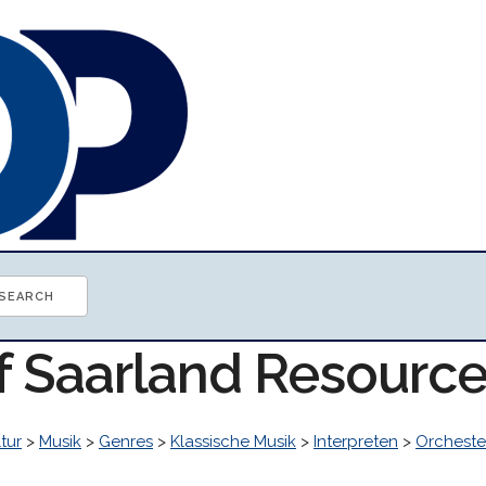
of Saarland Resourc
tur
>
Musik
>
Genres
>
Klassische Musik
>
Interpreten
>
Orcheste