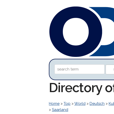
Directory 
Home
>
Top
>
World
>
Deutsch
>
Kul
>
Saarland