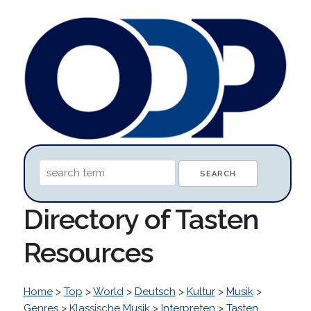
Directory of Tasten
Resources
Home
>
Top
>
World
>
Deutsch
>
Kultur
>
Musik
>
Genres
>
Klassische Musik
>
Interpreten
>
Tasten