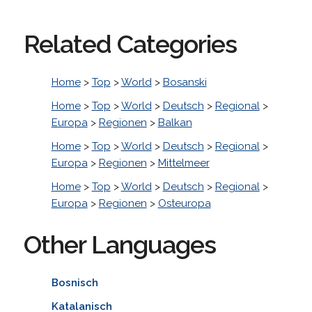
Related Categories
Home
>
Top
>
World
>
Bosanski
Home
>
Top
>
World
>
Deutsch
>
Regional
>
Europa
>
Regionen
>
Balkan
Home
>
Top
>
World
>
Deutsch
>
Regional
>
Europa
>
Regionen
>
Mittelmeer
Home
>
Top
>
World
>
Deutsch
>
Regional
>
Europa
>
Regionen
>
Osteuropa
Other Languages
Bosnisch
Katalanisch