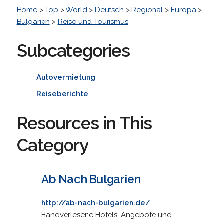
Home
>
Top
>
World
>
Deutsch
>
Regional
>
Europa
>
Bulgarien
>
Reise und Tourismus
Subcategories
Autovermietung
Reiseberichte
Resources in This
Category
Ab Nach Bulgarien
http://ab-nach-bulgarien.de/
Handverlesene Hotels, Angebote und