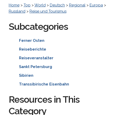
Home
>
Top
>
World
>
Deutsch
>
Regional
>
Europa
>
Russland
>
Reise und Tourismus
Subcategories
Ferner Osten
Reiseberichte
Reiseveranstalter
Sankt Petersburg
Sibirien
Transsibirische Eisenbahn
Resources in This
Category