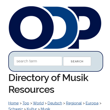
Directory of Musik
Resources
Home
>
Top
>
World
>
Deutsch
>
Regional
>
Europa
>
Schweiz
>
Kultur
>
Musik