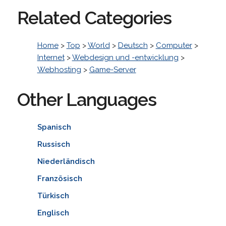
Related Categories
Home
>
Top
>
World
>
Deutsch
>
Computer
>
Internet
>
Webdesign und -entwicklung
>
Webhosting
>
Game-Server
Other Languages
Spanisch
Russisch
Niederländisch
Französisch
Türkisch
Englisch