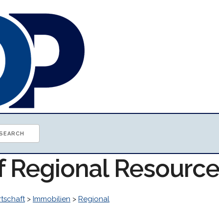
of Regional Resourc
tschaft
>
Immobilien
>
Regional