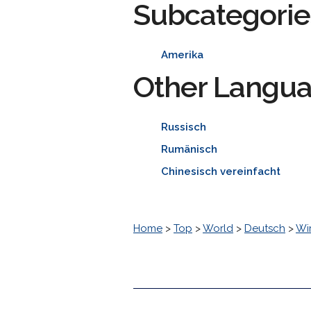
Subcategorie
Amerika
Other Langu
Russisch
Rumänisch
Chinesisch vereinfacht
Home
>
Top
>
World
>
Deutsch
>
Wir