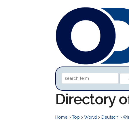
Directory 
Home
>
Top
>
World
>
Deutsch
>
Wir