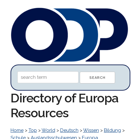
Directory of Europa
Resources
Home
>
Top
>
World
>
Deutsch
>
Wissen
>
Bildung
>
Schule
>
Auslandsschulwesen
>
Europa