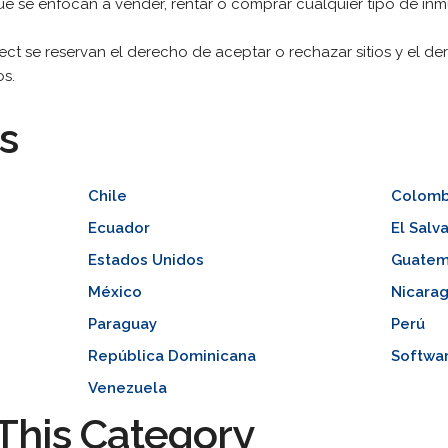
ue se enfocan a vender, rentar o comprar cualquier tipo de in
ect se reservan el derecho de aceptar o rechazar sitios y el de
os.
s
Chile
Colomb
Ecuador
El Salv
Estados Unidos
Guatem
México
Nicara
Paraguay
Perú
República Dominicana
Softwa
Venezuela
This Category