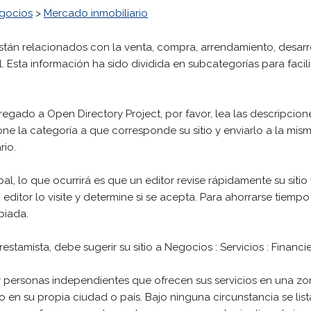
gocios
>
Mercado inmobiliario
están relacionados con la venta, compra, arrendamiento, desar
. Esta información ha sido dividida en subcategorías para facili
agregado a Open Directory Project, por favor, lea las descripci
ne la categoría a que corresponde su sitio y enviarlo a la mis
rio.
cipal, lo que ocurrirá es que un editor revise rápidamente su sit
tor lo visite y determine si se acepta. Para ahorrarse tiempo y 
piada.
estamista, debe sugerir su sitio a Negocios : Servicios : Financie
 y personas independientes que ofrecen sus servicios en una zon
o en su propia ciudad o país. Bajo ninguna circunstancia se list