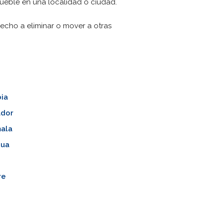
mueble en una localidad o ciudad.
recho a eliminar o mover a otras
ia
ador
ala
gua
re