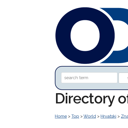
Directory o
Home
>
Top
>
World
>
Hrvatski
>
Zn