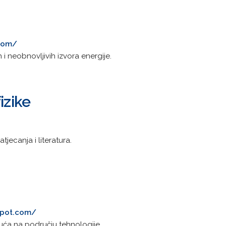
.com/
i neobnovljivih izvora energije.
izike
tjecanja i literatura.
gspot.com/
uća na području tehnologije.