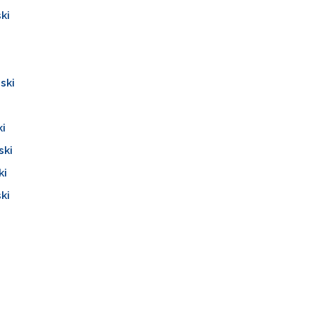
ki
ski
ki
ski
ki
ki