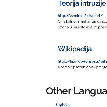
Teorija intruzi
http://zzmirak.fizika.net/
O fizikalnom mehanizmu razvoja
ozona u niže slojeve troposfe
Wikipedija
http://hr.wikipedia.org/wik
Veoma opsežan opis i pregle
Other Langu
Engleski