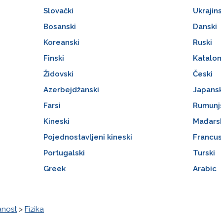
Slovački
Ukrajins
Bosanski
Danski
Koreanski
Ruski
Finski
Katalon
Židovski
Česki
Azerbejdžanski
Japans
Farsi
Rumunj
Kineski
Mađars
Pojednostavljeni kineski
Francus
Portugalski
Turski
Greek
Arabic
anost
>
Fizika