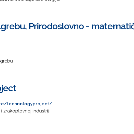
agrebu, Prirodoslovno - matematičk
Zagrebu
ject
ite/technologyproject/
 zrakoplovnoj industriji.