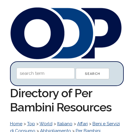
Directory of Per
Bambini Resources
Home
>
Top
>
World
>
Italiano
>
Affari
>
Beni e Servizi
di Consumo
>
Abbigliamento
>
Per Bambini