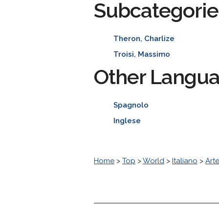
Subcategorie
Theron, Charlize
Troisi, Massimo
Other Langu
Spagnolo
Inglese
Home
>
Top
>
World
>
Italiano
>
Art