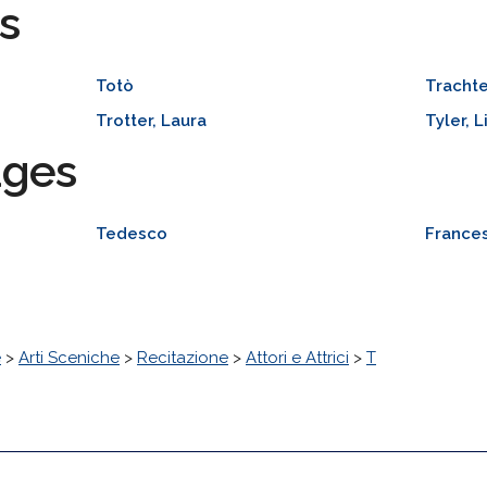
s
Totò
Trachte
Trotter, Laura
Tyler, L
ages
Tedesco
France
e
>
Arti Sceniche
>
Recitazione
>
Attori e Attrici
>
T