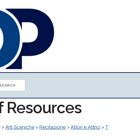
of Resources
e
>
Arti Sceniche
>
Recitazione
>
Attori e Attrici
>
T