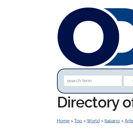
Directory 
Home
>
Top
>
World
>
Italiano
>
Art