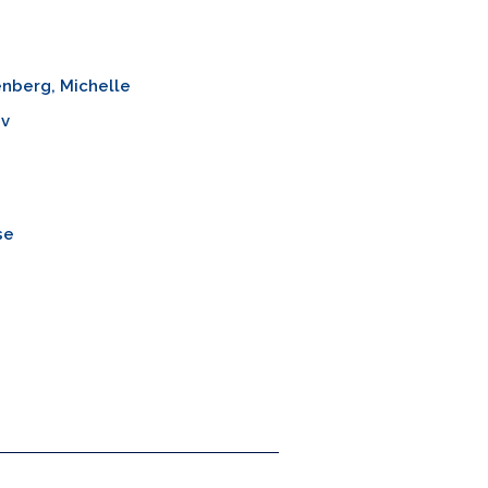
nberg, Michelle
iv
se