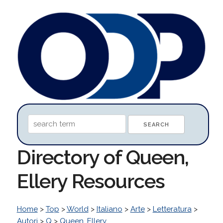
Directory of Queen,
Ellery Resources
Home
>
Top
>
World
>
Italiano
>
Arte
>
Letteratura
>
Autori
>
Q
>
Queen, Ellery