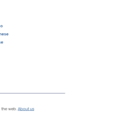
no
nese
se
h the web.
About us