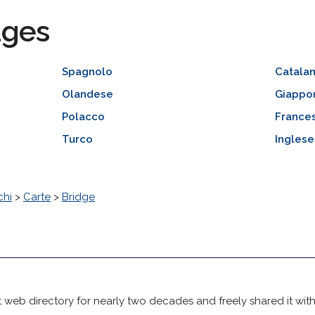
ages
Spagnolo
Catala
Olandese
Giappo
Polacco
France
Turco
Inglese
chi
>
Carte
>
Bridge
 web directory for nearly two decades and freely shared it wit