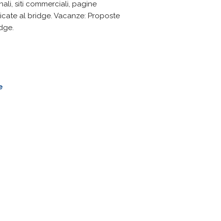
ali, siti commerciali, pagine
dicate al bridge. Vacanze: Proposte
idge.
e