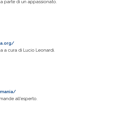
 da parte di un appassionato.
ta.org/
ia a cura di Lucio Leonardi.
gemania/
omande all'esperto.