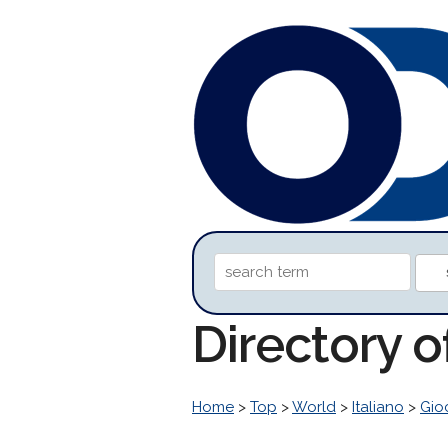
Directory 
Home
>
Top
>
World
>
Italiano
>
Gio