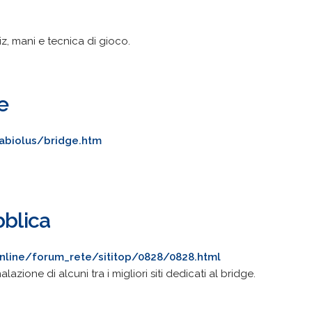
iz, mani e tecnica di gioco.
e
ofabiolus/bridge.htm
bblica
online/forum_rete/sititop/0828/0828.html
azione di alcuni tra i migliori siti dedicati al bridge.