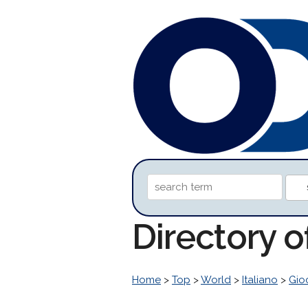
Directory o
Home
>
Top
>
World
>
Italiano
>
Gio