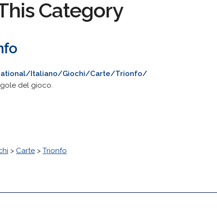
This Category
nfo
national/Italiano/Giochi/Carte/Trionfo/
 regole del gioco.
chi
>
Carte
>
Trionfo