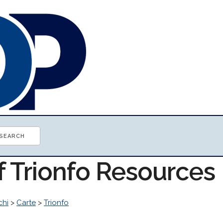
f Trionfo Resources
chi
>
Carte
>
Trionfo