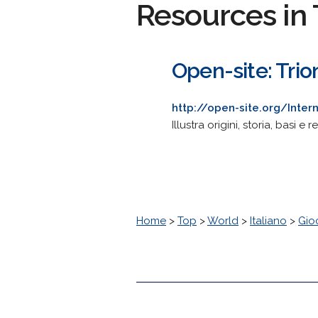
Resources in 
Open-site: Trio
http://open-site.org/Inter
Illustra origini, storia, basi e
Home
>
Top
>
World
>
Italiano
>
Gio