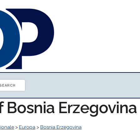
of Bosnia Erzegovin
ionale
>
Europa
>
Bosnia Erzegovina