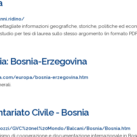
a
anni.ridino/
ettagliate informazioni geografiche, storiche, politiche ed ec
tudio per tesi di laurea sullo stesso argomento (in formato PDF
ia: Bosnia-Erzegovina
ia.com/europa/bosnia-erzegovina.htm
erali.
tariato Civile - Bosnia
.capozzi/GVC%20nel%20Mondo/Balcani/Bosnia/Bosnia.htm
ganismo di cooperazione e documentazione internazionale in Bos