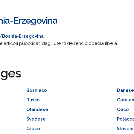
nia-Erzegovina
ki/Bosnia-Erzegovina
e articoli pubblicati dagli utenti dell'enciclopedia libera.
ages
Bosniaco
Danes
Russo
Catala
Olandese
Ceco
Svedese
Polacc
Greco
Sloven