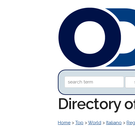
Directory 
Home
>
Top
>
World
>
Italiano
>
Reg