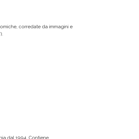
onomiche, corredate da immagini e
).
nia dal 1994. Contiene