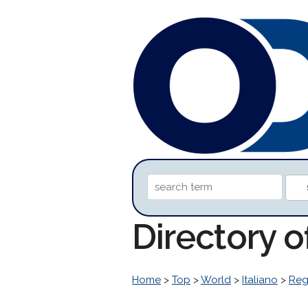
Directory 
Home
>
Top
>
World
>
Italiano
>
Reg