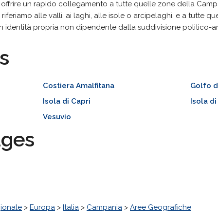
r offrire un rapido collegamento a tutte quelle zone della Cam
riferiamo alle valli, ai laghi, alle isole o arcipelaghi, e a tutte q
un identità propria non dipendente dalla suddivisione politico-
s
Costiera Amalfitana
Golfo d
Isola di Capri
Isola d
Vesuvio
ages
ionale
>
Europa
>
Italia
>
Campania
>
Aree Geografiche