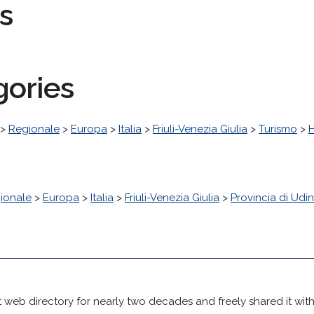
s
gories
>
Regionale
>
Europa
>
Italia
>
Friuli-Venezia Giulia
>
Turismo
>
H
ionale
>
Europa
>
Italia
>
Friuli-Venezia Giulia
>
Provincia di Udi
 web directory for nearly two decades and freely shared it wit