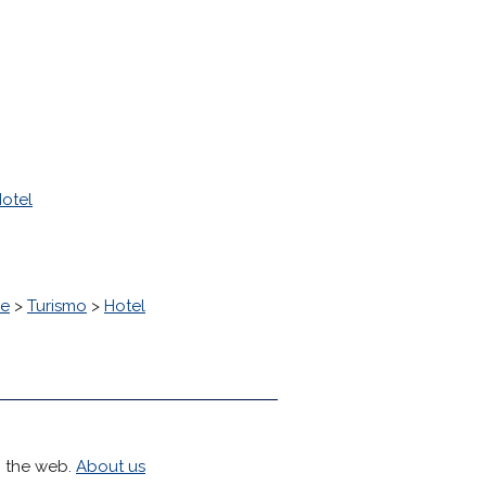
otel
ne
>
Turismo
>
Hotel
h the web.
About us