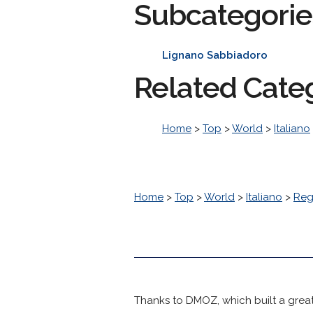
Subcategorie
Lignano Sabbiadoro
Related Cate
Home
>
Top
>
World
>
Italiano
Home
>
Top
>
World
>
Italiano
>
Reg
Thanks to DMOZ, which built a great