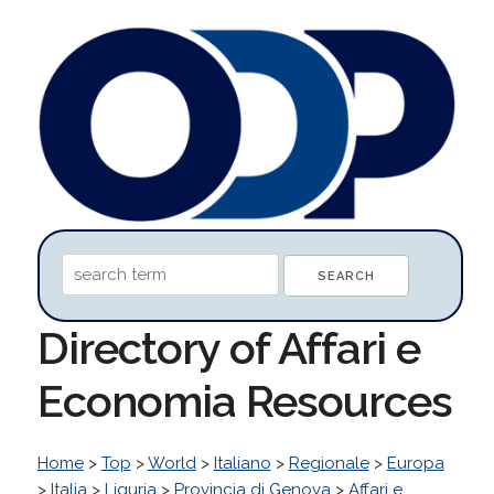
Directory of Affari e
Economia Resources
Home
>
Top
>
World
>
Italiano
>
Regionale
>
Europa
>
Italia
>
Liguria
>
Provincia di Genova
>
Affari e