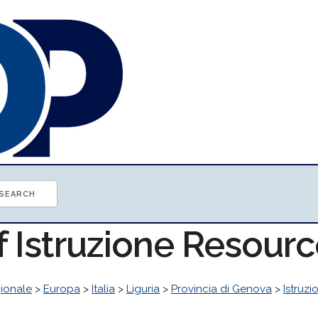
f Istruzione Resour
ionale
>
Europa
>
Italia
>
Liguria
>
Provincia di Genova
>
Istruzi