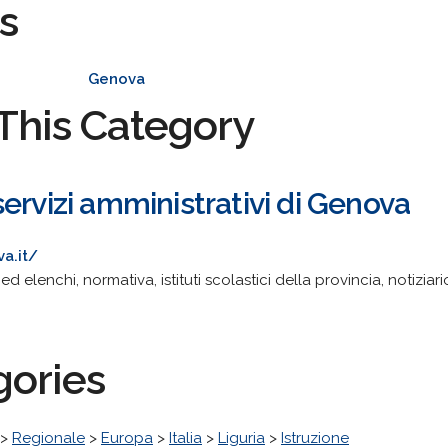
s
Genova
This Category
ervizi amministrativi di Genova
a.it/
 elenchi, normativa, istituti scolastici della provincia, notiziari
gories
>
Regionale
>
Europa
>
Italia
>
Liguria
>
Istruzione