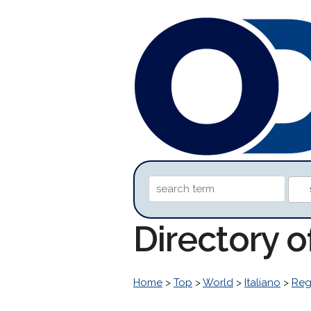
Directory o
Home
>
Top
>
World
>
Italiano
>
Reg