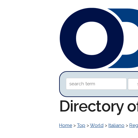
Directory 
Home
>
Top
>
World
>
Italiano
>
Reg