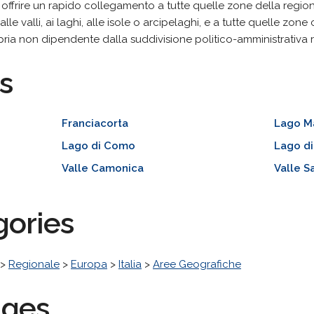
 offrire un rapido collegamento a tutte quelle zone della regi
lle valli, ai laghi, alle isole o arcipelaghi, e a tutte quelle zone c
pria non dipendente dalla suddivisione politico-amministrativa 
s
Franciacorta
Lago M
Lago di Como
Lago di
Valle Camonica
Valle S
gories
>
Regionale
>
Europa
>
Italia
>
Aree Geografiche
ages