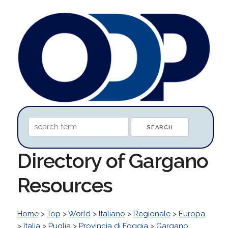
Directory of Gargano
Resources
Home
>
Top
>
World
>
Italiano
>
Regionale
>
Europa
>
Italia
>
Puglia
>
Provincia di Foggia
>
Gargano