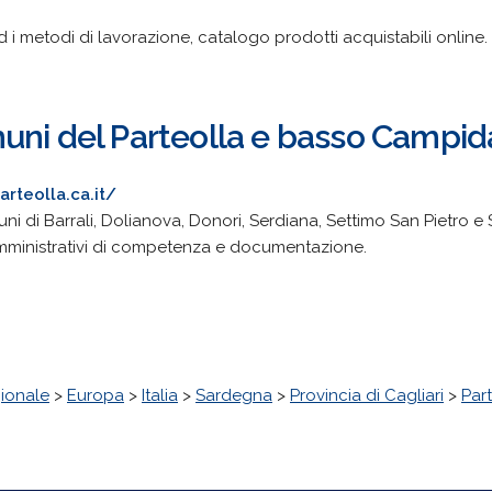
 i metodi di lavorazione, catalogo prodotti acquistabili online. 
uni del Parteolla e basso Campi
rteolla.ca.it/
i di Barrali, Dolianova, Donori, Serdiana, Settimo San Pietro e 
zi amministrativi di competenza e documentazione.
ionale
>
Europa
>
Italia
>
Sardegna
>
Provincia di Cagliari
>
Par