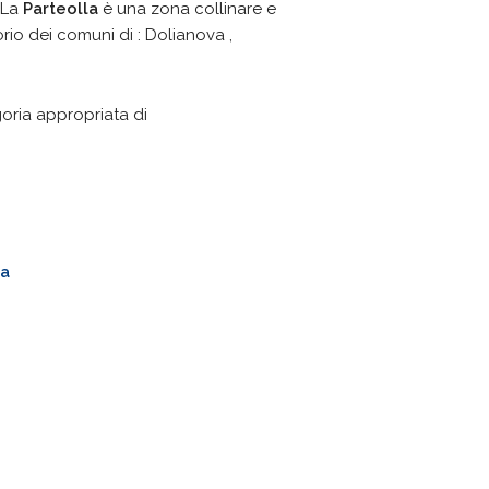
 La
Parteolla
è una zona collinare e
orio dei comuni di : Dolianova ,
goria appropriata di
na