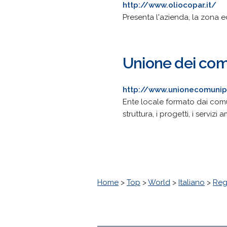
http://www.oliocopar.it/
Presenta l'azienda, la zona ed
Unione dei com
http://www.unionecomunipa
Ente locale formato dai comun
struttura, i progetti, i servi
Home
>
Top
>
World
>
Italiano
>
Reg