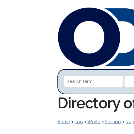
Directory o
Home
>
Top
>
World
>
Italiano
>
Reg