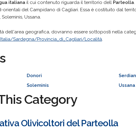
ngua italiana
il cui contenuto riguarda il territorio dell
Parteolla
.
d-orientali del Campidano di Cagliari. Essa è costituito dal territ
, Soleminis, Ussana.
alità dell'area geografica, dovranno essere sottoposti nella cate
talia/Sardegna/Provincia_di_Cagliari/Località
.
s
Donori
Serdia
Soleminis
Ussana
This Category
tiva Olivicoltori del Parteolla