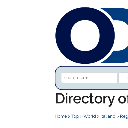
Directory 
Home
>
Top
>
World
>
Italiano
>
Reg