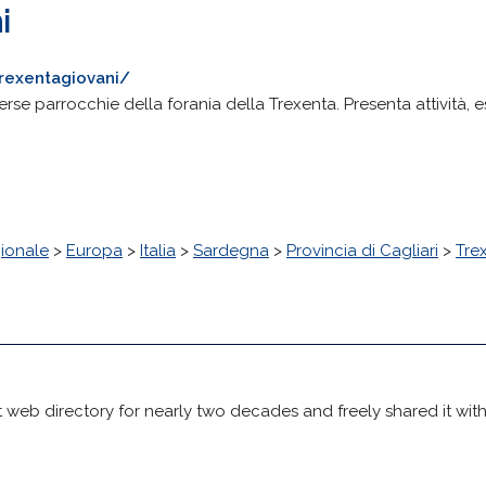
i
/trexentagiovani/
erse parrocchie della forania della Trexenta. Presenta attività
ionale
>
Europa
>
Italia
>
Sardegna
>
Provincia di Cagliari
>
Tre
 web directory for nearly two decades and freely shared it wit