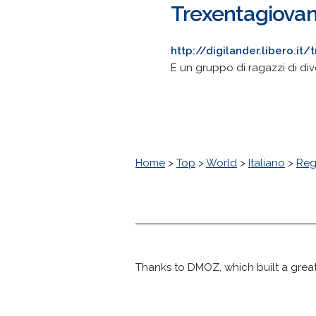
Trexentagiovan
http://digilander.libero.it
E un gruppo di ragazzi di div
Home
>
Top
>
World
>
Italiano
>
Reg
Thanks to DMOZ, which built a great