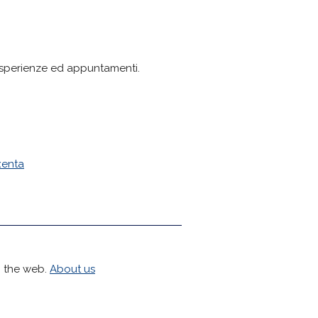
, esperienze ed appuntamenti.
xenta
h the web.
About us