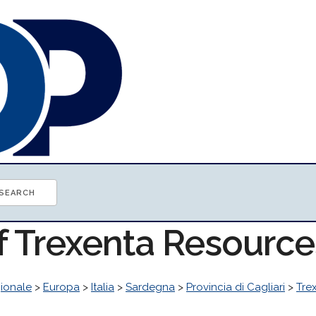
of Trexenta Resource
ionale
>
Europa
>
Italia
>
Sardegna
>
Provincia di Cagliari
>
Tre