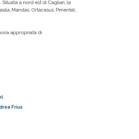
a
. Situata a nord est di Cagliari, la
uasila, Mandas, Ortacesus, Pimentel,
goria appropriata di
el
drea Frius