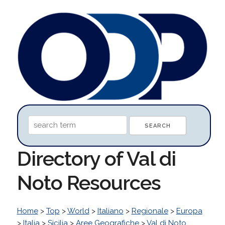
Directory of Val di
Noto Resources
Home
>
Top
>
World
>
Italiano
>
Regionale
>
Europa
>
Italia
>
Sicilia
>
Aree Geografiche
>
Val di Noto