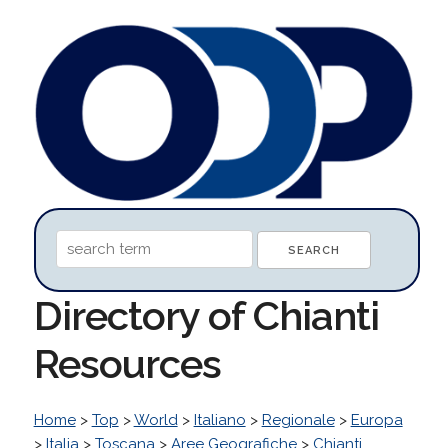
Directory of Chianti
Resources
Home
>
Top
>
World
>
Italiano
>
Regionale
>
Europa
>
Italia
>
Toscana
>
Aree Geografiche
>
Chianti