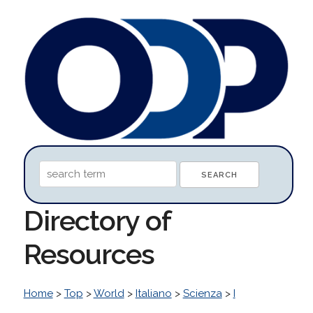
Directory of
Resources
Home
>
Top
>
World
>
Italiano
>
Scienza
>
I