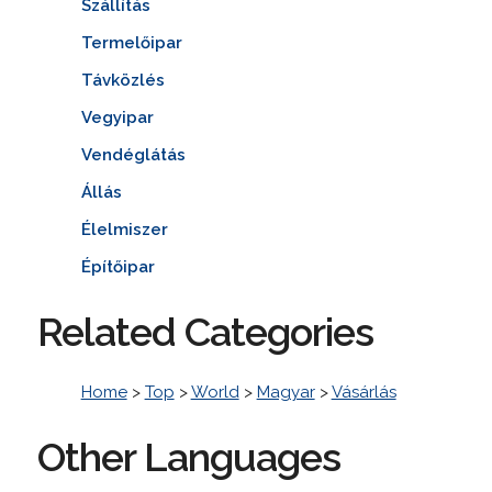
Szállítás
Termelőipar
Távközlés
Vegyipar
Vendéglátás
Állás
Élelmiszer
Építőipar
Related Categories
Home
>
Top
>
World
>
Magyar
>
Vásárlás
Other Languages