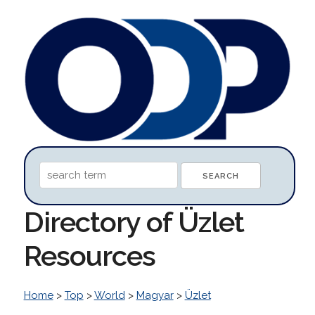
Directory of Üzlet
Resources
Home
>
Top
>
World
>
Magyar
>
Üzlet