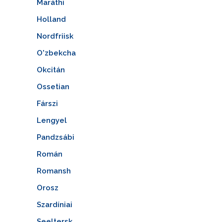
Maráthi
Holland
Nordfriisk
O'zbekcha
Okcitán
Ossetian
Fárszi
Lengyel
Pandzsábi
Román
Romansh
Orosz
Szardíniai
Seeltersk