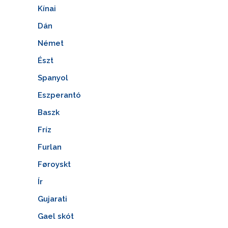
Kínai
Dán
Német
Észt
Spanyol
Eszperantó
Baszk
Fríz
Furlan
Føroyskt
Ír
Gujarati
Gael skót