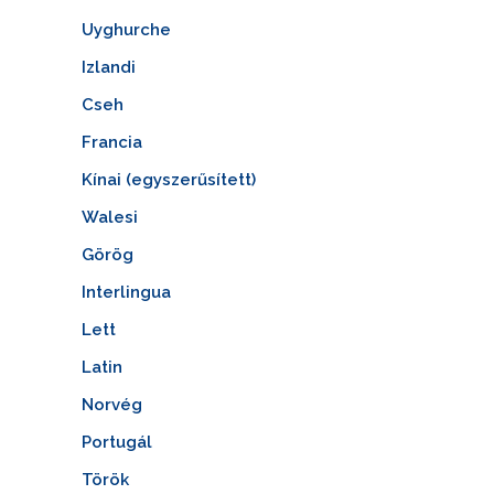
Uyghurche
Izlandi
Cseh
Francia
Kínai (egyszerűsített)
Walesi
Görög
Interlingua
Lett
Latin
Norvég
Portugál
Török