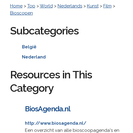
Home
>
Top
>
World
>
Nederlands
>
Kunst
>
Film
>
Bioscopen
Subcategories
België
Nederland
Resources in This
Category
BiosAgenda.nl
http://www.biosagenda.nl/
Een overzicht van alle bioscoopagenda's en