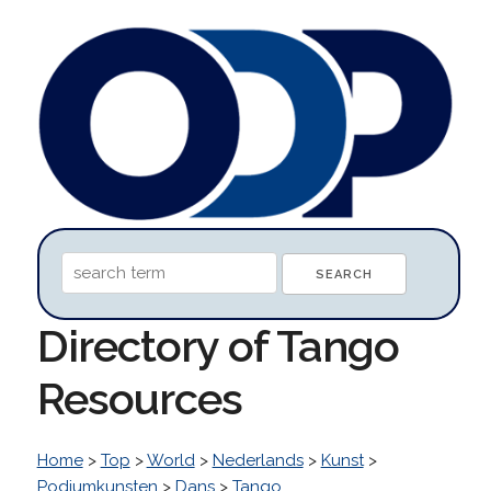
Directory of Tango
Resources
Home
>
Top
>
World
>
Nederlands
>
Kunst
>
Podiumkunsten
>
Dans
>
Tango