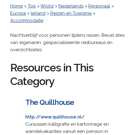
Home
>
Top
>
World
>
Nederlands
>
Regionaal
>
Europa
>
Ierland
>
Reizen en Toerisme
>
Accommodatie
Nachtverblijf voor personen tijdens reizen. Bevat sites
van eigenaren, gespecialiseerde reisbureaus en
overzichtssites.
Resources in This
Category
The Quillhouse
http://www.quillhouse.nl/
Cursussen kalligrafie en kartonnage en
wandelvakanties vanuit een pension in