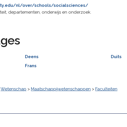
sity.edu/nl/over/schools/socialsciences/
ulteit, departementen, onderwijs en onderzoek.
ages
Deens
Duits
Frans
>
Wetenschap
>
Maatschappijwetenschappen
>
Faculteiten