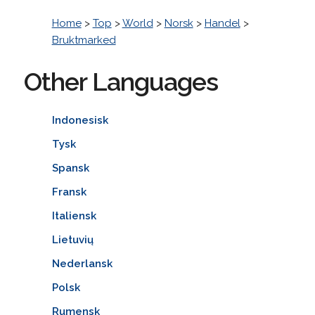
Home
>
Top
>
World
>
Norsk
>
Handel
>
Bruktmarked
Other Languages
Indonesisk
Tysk
Spansk
Fransk
Italiensk
Lietuvių
Nederlansk
Polsk
Rumensk