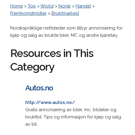
Home
>
Top
>
World
>
Norsk
>
Handel
>
Fremkomstmidler
>
Bruktmarked
Norskspråklige nettsteder som tilbyr annonsering for
kjøp og salg av brukte biler, MC og andre kjøretøy.
Resources in This
Category
Autos.no
http://www.autos.no/
Gratis annonsering av biler, mc, bildeler og
bruktbil. Tips og informasjon for kjøp og salg
av bil.