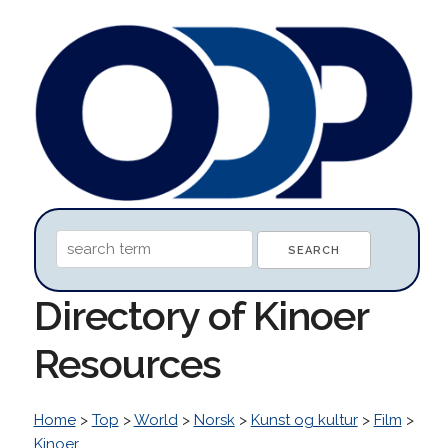
Directory of Kinoer
Resources
Home
>
Top
>
World
>
Norsk
>
Kunst og kultur
>
Film
>
Kinoer