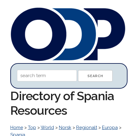
Directory of Spania
Resources
Home
>
Top
>
World
>
Norsk
>
Regionalt
>
Europa
>
Spania