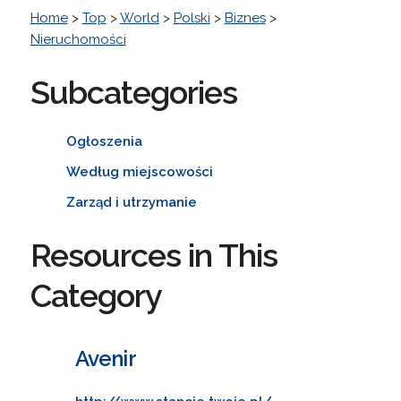
Home
>
Top
>
World
>
Polski
>
Biznes
>
Nieruchomości
Subcategories
Ogłoszenia
Według miejscowości
Zarząd i utrzymanie
Resources in This
Category
Avenir