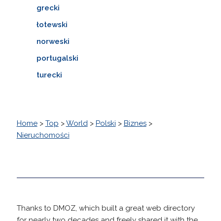
grecki
łotewski
norweski
portugalski
turecki
Home
>
Top
>
World
>
Polski
>
Biznes
>
Nieruchomości
Thanks to DMOZ, which built a great web directory
for nearly two decades and freely shared it with the