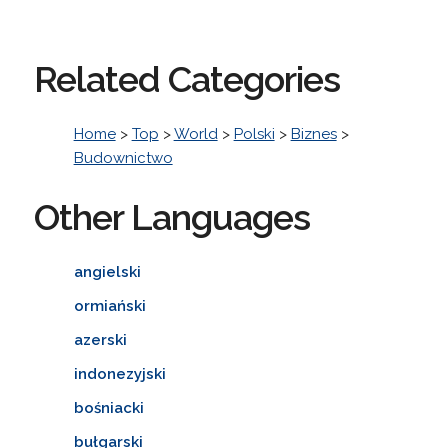
Related Categories
Home
>
Top
>
World
>
Polski
>
Biznes
>
Budownictwo
Other Languages
angielski
ormiański
azerski
indonezyjski
bośniacki
bułgarski