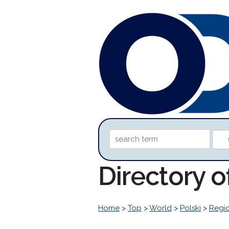
Directory o
Home
>
Top
>
World
>
Polski
>
Regi