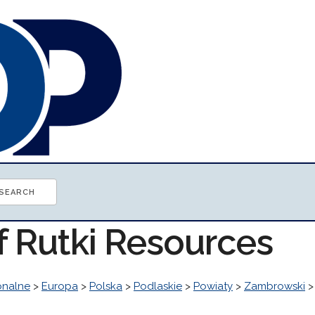
f Rutki Resources
onalne
>
Europa
>
Polska
>
Podlaskie
>
Powiaty
>
Zambrowski